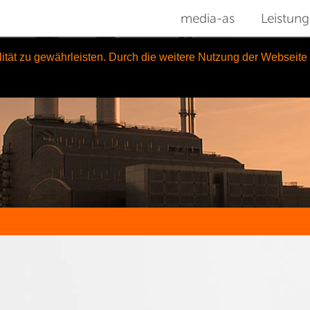
media-as
Leistun
ität zu gewährleisten. Durch die weitere Nutzung der Webseit